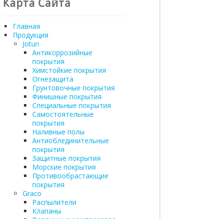
Карта Сайта
Главная
Продукция
Jotun
Антикоррозийные
покрытия
Химстойкие покрытия
Огнезащита
Грунтовочные покрытия
Финишные покрытия
Специальные покрытия
Самостоятельные
покрытия
Наливные полы
Антиоблединительные
покрытия
Защитные покрытия
Морские покрытия
Противообрастающие
покрытия
Graco
Распылители
Клапаны