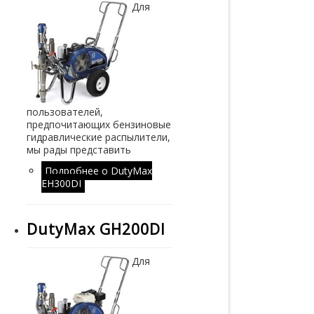
Для
пользователей,
предпочитающих бензиновые
гидравлические распылители,
мы рады представить
Подробнее
о DutyMax
EH300DI
DutyMax GH200DI
Для