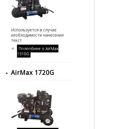
Используется в случае
необходимости нанесения
текст
Подробнее
о AirMax
1310G
AirMax 1720G