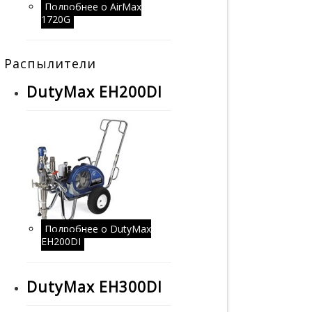
Подробнее
о AirMax
1720G
Распылители
DutyMax EH200DI
Подробнее
о DutyMax
EH200DI
DutyMax EH300DI