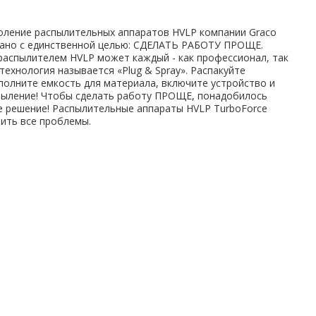
оление распылительных аппаратов HVLP компании Graco
ано с единственной целью: СДЕЛАТЬ РАБОТУ ПРОЩЕ.
распылителем HVLP может каждый - как профессионал, так
 технология называется «Plug & Spray». Распакуйте
полните емкость для материала, включите устройство и
пыление! Чтобы сделать работу ПРОЩЕ, понадобилось
 решение! Распылительные аппараты HVLP TurboForce
ить все проблемы.