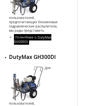
пользователей,
предпочитающих бензиновые
гидравлические распылители,
мы рады представить
Подробнее
о DutyMax
GH200DI
DutyMax GH300DI
Для
пользователей,